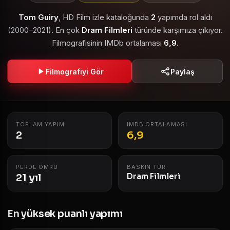
Tom Guiry
, HD Film izle kataloğunda
2
yapımda rol aldı
(2000–2021). En çok
Dram Filmleri
türünde karşımıza çıkıyor.
Filmografisinin IMDb ortalaması
6,9
.
Filmografiyi Gör
Paylaş
TOPLAM YAPIM
IMDB ORTALAMASI
2
6,9
PERDE ÖMRÜ
BASKIN TÜR
21 yıl
Dram Filmleri
En yüksek puanlı yapımı