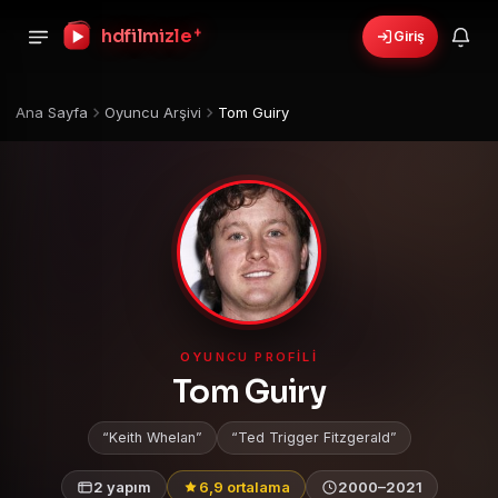
+
hdfilmizle
Giriş
Ana Sayfa
Oyuncu Arşivi
Tom Guiry
OYUNCU PROFILI
Tom Guiry
Keith Whelan
Ted Trigger Fitzgerald
2 yapım
6,9 ortalama
2000–2021