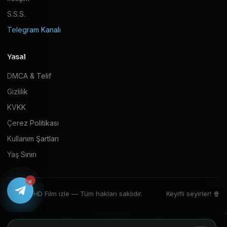
S.S.S.
Telegram Kanalı
Yasal
DMCA & Telif
Gizlilik
KVKK
Çerez Politikası
Kullanım Şartları
Yaş Sınırı
×
© 2026 HD Film izle — Tüm hakları saklıdır.
Keyifli seyirler! 🍿