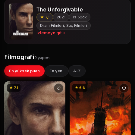
The Unforgivable
★ 7,1
2021
1s 52dk
Dram Filmleri, Suç Filmleri
İzlemeye git
Filmografi
2 yapım
En yüksek puan
En yeni
A–Z
★ 7.1
★ 6.6