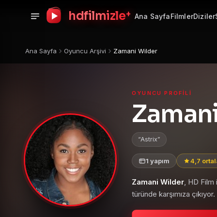
+
hdfilmizle
Ana Sayfa
Filmler
Diziler
Ana Sayfa
Oyuncu Arşivi
Zamani Wilder
OYUNCU PROFILI
Zamani
Astrix
1 yapım
4,7 orta
Zamani Wilder
, HD Film
türünde karşımıza çıkıyor