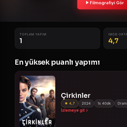
Filmografiyi Gör
TOPLAM YAPIM
IMDB ORT
1
4,7
En yüksek puanlı yapımı
Çirkinler
★ 4,7
2024
1s 40dk
Dram 
İzlemeye git