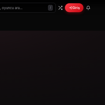
/
Giriş