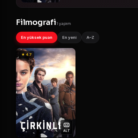
Filmografi
1 yapım
En yüksek puan
En yeni
A–Z
★ 4.7
ALT