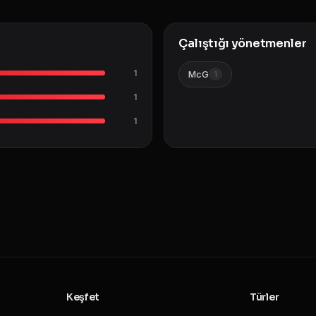
Çalıştığı yönetmenler
1
McG
1
1
1
Keşfet
Türler