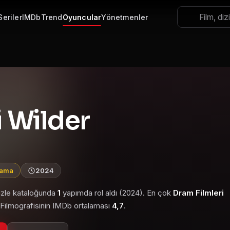
Seriler
IMDb
Trend
Oyuncular
Yönetmenler
 Wilder
lama
2024
 izle kataloğunda
1
yapımda rol aldı (2024). En çok
Dram Filmleri
. Filmografisinin IMDb ortalaması
4,7
.