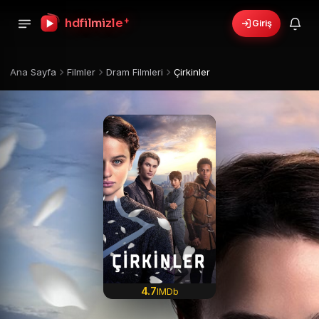
+
hdfilmizle
Giriş
›
🎁
6 yeni fırsat!
Bonusları gör
Ana Sayfa
Filmler
Dram Filmleri
Çirkinler
4.7
IMDb