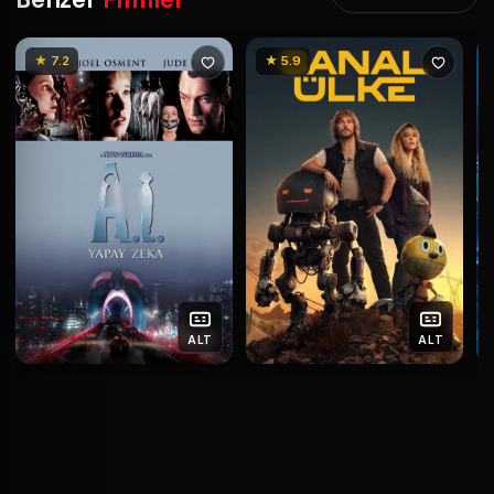
Benzer
Filmler
★ 7.2
★ 5.9
ALT
ALT