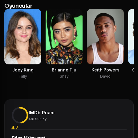
Oyuncular
Ch
Joey King
Brianne Tju
Keith Powers
Tally
Shay
David
IMDb Puanı
481.596 oy
4.7