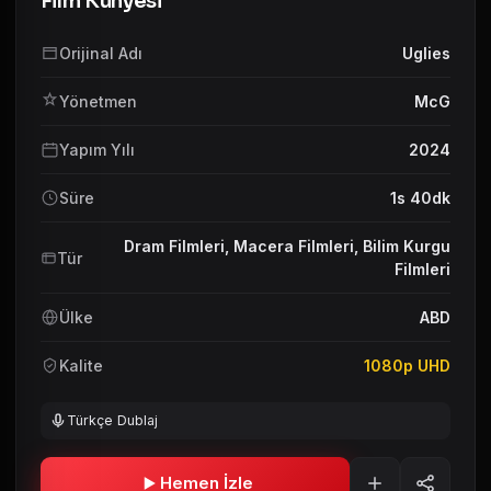
Film Künyesi
Orijinal Adı
Uglies
Yönetmen
McG
Yapım Yılı
2024
Süre
1s 40dk
Dram Filmleri
,
Macera Filmleri
,
Bilim Kurgu
Tür
Filmleri
Ülke
ABD
Kalite
1080p UHD
Türkçe Dublaj
Hemen İzle