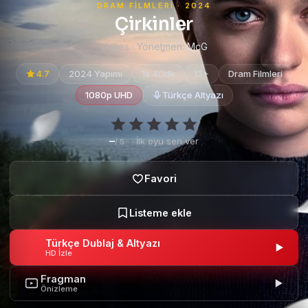
DRAM FILMLERI · 2024
Çirkinler
Uglies · Yönetmen:
McG
4.7
2024 Yapımı
1s 40dk
13+
Dram Filmleri
1080p UHD
Türkçe Altyazı
–
·
İlk oyu sen ver
/ 5
Türkçe Dublaj & Altyazı
HD İzle
Fragman
Önizleme