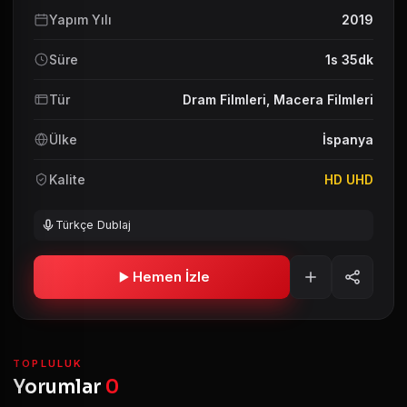
Yapım Yılı
2019
Süre
1s 35dk
Tür
Dram Filmleri
,
Macera Filmleri
Ülke
İspanya
Kalite
HD UHD
Türkçe Dublaj
Hemen İzle
TOPLULUK
Yorumlar
0