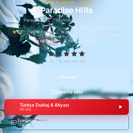
DRAM FILMLERI · 2019
Paradise Hills
Paradise Hills · Yönetmen:
Alice Waddington
5.3
2019 Yapımı
1s 35dk
13+
Dram Filmleri
HD UHD
Türkçe Dublaj
–
·
İlk oyu sen ver
/ 5
Türkçe Dublaj & Altyazı
HD İzle
Fragman
Önizleme