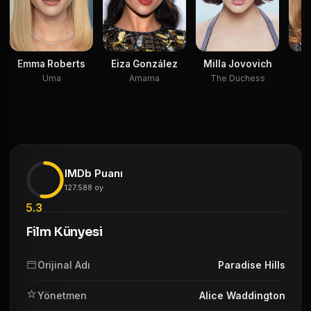
Emma Roberts
Eiza González
Milla Jovovich
M
Uma
Amarna
The Duchess
IMDb Puanı
127.588 oy
5.3
Film Künyesi
Orijinal Adı
Paradise Hills
Yönetmen
Alice Waddington