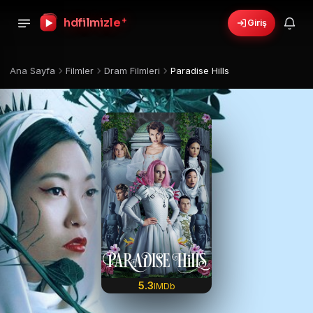
+
hdfilmizle
Giriş
Ana Sayfa
Filmler
Dram Filmleri
Paradise Hills
5.3
IMDb