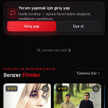
Yorum yapmak için giriş yap
Üyelik ücretsiz — ayrıca favori listeni oluşturur,
izlediklerini işaretlersin.
Giriş yap
Üye ol
İlk yorumu sen yaz! 🎬
BUNLARI DA BEĞENEBILIRSIN
Tümünü Gör
Benzer
Filmler
★ 8.4
★ 8.0