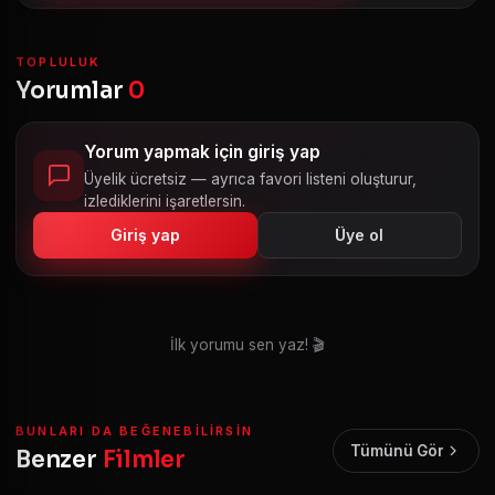
TOPLULUK
Yorumlar
0
Yorum yapmak için giriş yap
Üyelik ücretsiz — ayrıca favori listeni oluşturur,
izlediklerini işaretlersin.
Giriş yap
Üye ol
İlk yorumu sen yaz! 🎬
BUNLARI DA BEĞENEBILIRSIN
Tümünü Gör
Benzer
Filmler