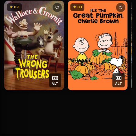
★ 8.3
★ 8.1
ALT
ALT