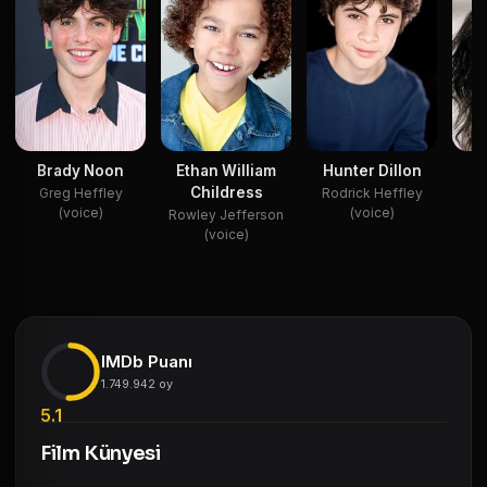
Ethan William
Brady Noon
Hunter Dillon
E
Childress
Greg Heffley
Rodrick Heffley
Su
(voice)
(voice)
Rowley Jefferson
(voice)
IMDb Puanı
1.749.942 oy
5.1
Film Künyesi