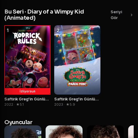
Bu Seri · Diary of a Wimpy Kid
Seriyi
(Animated)
Gör
1
2
İzliyorsun
Saftirik Greg'in Günlüğü 2: Rodrick Kuralları
Saftirik Greg'in Günlüğü: Panik Yok!
2022 · ★5.1
2023 · ★5.9
Oyuncular