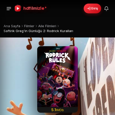
+
hdfilmizle
Giriş
Ana Sayfa
Filmler
Aile Filmleri
Saftirik Greg'in Günlüğü 2: Rodrick Kuralları
5.1
IMDb