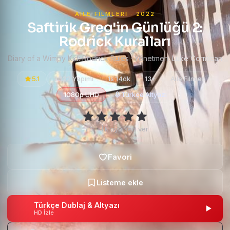
AILE FILMLERI · 2022
Saftirik Greg'in Günlüğü 2:
Rodrick Kuralları
Diary of a Wimpy Kid: Rodrick Rules · Yönetmen:
Luke Cormican
5.1
2022 Yapımı
1s 14dk
13+
Aile Filmleri
1080p UHD
Türkçe Altyazı
–
·
İlk oyu sen ver
/ 5
Türkçe Dublaj & Altyazı
HD İzle