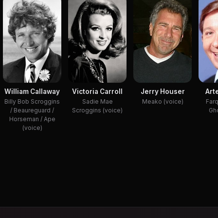
William Callaway
Victoria Carroll
Jerry Houser
Art
Billy Bob Scroggins
Sadie Mae
Meako (voice)
Farq
/ Beaureguard /
Scroggins (voice)
Gho
Horseman / Ape
(voice)