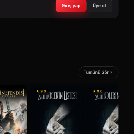
Giriş yap
Üye ol
Tümünü Gör
★ 9.0
★ 9.0