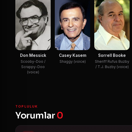
Don Messick
Casey Kasem
Sorrell Booke
Scooby-Doo /
Shaggy (voice)
Sheriff Rufus Buzby
Scrappy-Doo
/ T.J. Buzby (voice)
(voice)
TOPLULUK
Yorumlar
0