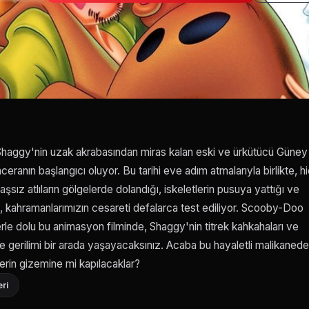
 Shaggy'nin uzak akrabasından miras kalan eski ve ürkütücü Güney
anın başlangıcı oluyor. Bu tarihi eve adım atmalarıyla birlikte, h
aşsız atlıların gölgelerde dolandığı, iskeletlerin pusuya yattığı ve
de, kahramanlarımızın cesareti defalarca test ediliyor. Scooby-Doo
le dolu bu animasyon filminde, Shaggy'nin titrek kahkahaları ve
e gerilimi bir arada yaşayacaksınız. Acaba bu hayaletli malikanede
rin gizemine mi kapılacaklar?
ri