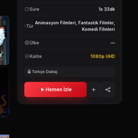
Süre
1s 33dk
Animasyon Filmleri
,
Fantastik Filmler
,
Tür
Komedi Filmleri
Ülke
—
Kalite
1080p UHD
Türkçe Dublaj
Hemen İzle