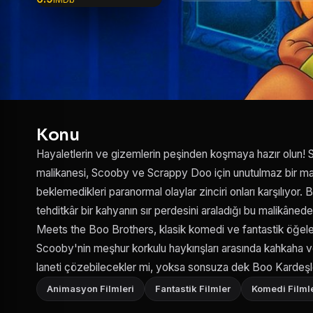
Konu
Hayaletlerin ve gizemlerin peşinden koşmaya hazır olun!
malikanesi, Scooby ve Scrappy Doo için unutulmaz bir macer
beklemedikleri paranormal olaylar zinciri onları karşılıyor. B
tehditkâr bir kahyanın sır perdesini araladığı bu malikâne
Meets the Boo Brothers, klasik komedi ve fantastik öğeler
Scooby'nin meşhur korkulu haykırışları arasında kahkaha v
laneti çözebilecekler mi, yoksa sonsuza dek Boo Kardeşle
Animasyon Filmleri
Fantastik Filmler
Komedi Filmle