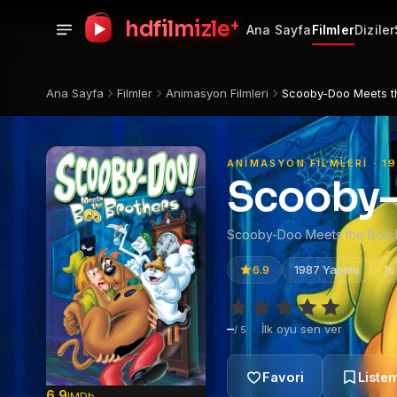
+
hdfilmizle
Ana Sayfa
Filmler
Diziler
Ana Sayfa
Filmler
Animasyon Filmleri
Scooby-Doo Meets t
ANIMASYON FILMLERI · 1
Scooby-
Scooby-Doo Meets the Boo B
6.9
1987 Yapımı
1s
–
·
İlk oyu sen ver
/ 5
6.9
IMDb