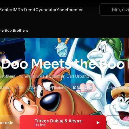
Seriler
IMDb
Trend
Oyuncular
Yönetmenler
he Boo Brothers
987
Doo Meets the Boo 
rothers · Yönetmen:
Paul Sommer
,
Carl Urbano
 33dk
13+
Animasyon Filmleri
1080p UHD
Türkçe Altyaz
Türkçe Dublaj & Altyazı
Fra
HD İzle
Önizl