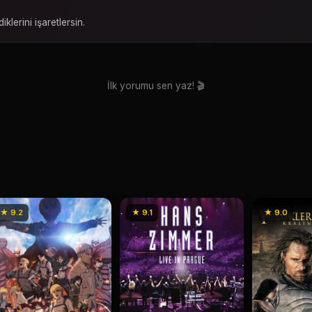
iklerini işaretlersin.
İlk yorumu sen yaz! 🎬
★ 9.2
★ 9.1
★ 9.0