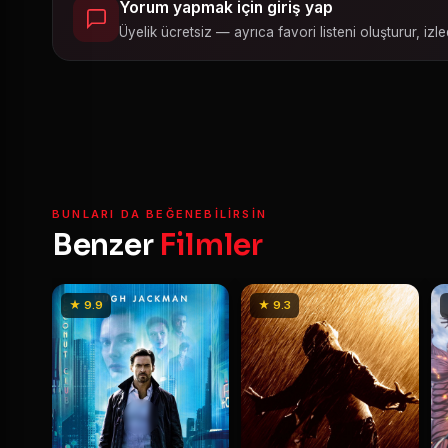
Yorum yapmak için giriş yap
Üyelik ücretsiz — ayrıca favori listeni oluşturur, izled
BUNLARI DA BEĞENEBILIRSIN
Benzer
Filmler
★ 9.9
★ 9.3