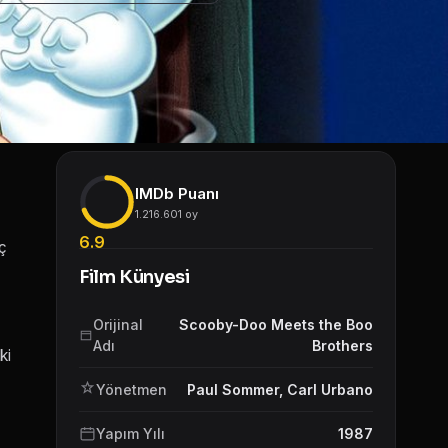
IMDb Puanı
1.216.601 oy
6.9
iç
Film Künyesi
Orijinal
Scooby-Doo Meets the Boo
Adı
Brothers
ki
Yönetmen
Paul Sommer
,
Carl Urbano
Yapım Yılı
1987