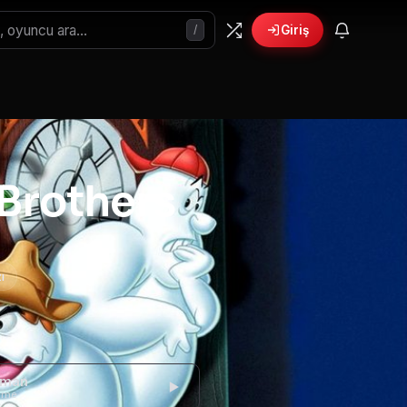
/
Giriş
Brothers
ı
gman
eme