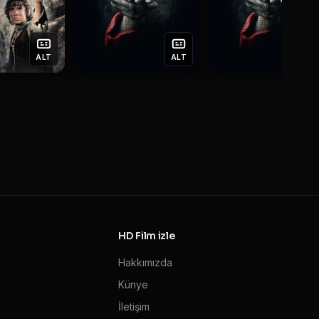
ALT
ALT
T
HD Film izle
Hakkımızda
Künye
İletişim