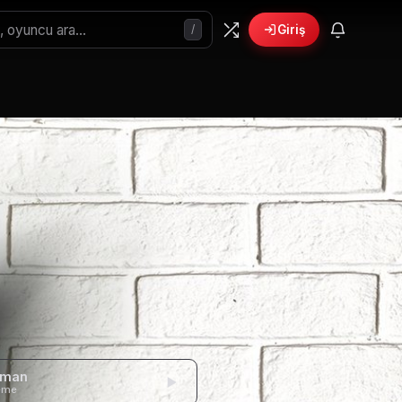
/
Giriş
gman
eme