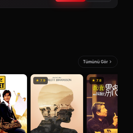
Tümünü Gör
★ 7.9
★ 7.8