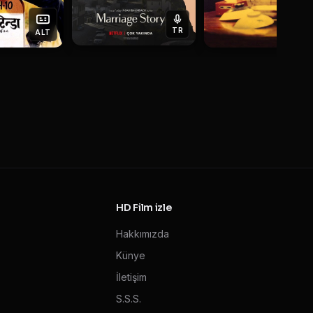
TR
ALT
AL
HD Film izle
Hakkımızda
Künye
İletişim
S.S.S.