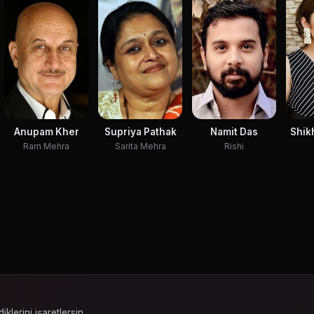
Anupam Kher
Supriya Pathak
Namit Das
Shik
Ram Mehra
Sarita Mehra
Rishi
iklerini işaretlersin.