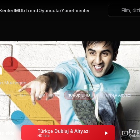
Seriler
IMDb
Trend
Oyuncular
Yönetmenler
n
an Mukherjee
s 18dk
13+
Dram Filmleri
1080p UHD
Türkçe Altyazı
Türkçe Dublaj & Altyazı
Fra
HD İzle
Önizl