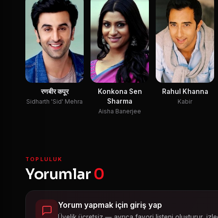
रणबीर कपूर
Konkona Sen
Rahul Khanna
Sharma
Sidharth 'Sid' Mehra
Kabir
Aisha Banerjee
TOPLULUK
Yorumlar
0
Yorum yapmak için giriş yap
Üyelik ücretsiz — ayrıca favori listeni oluşturur, izled