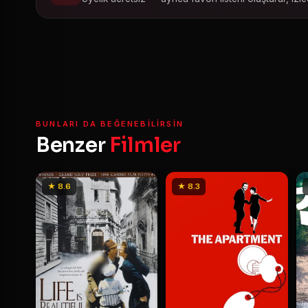
BUNLARI DA BEĞENEBILIRSIN
Benzer
Filmler
★ 8.6
★ 8.3