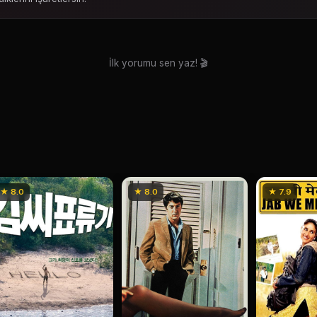
İlk yorumu sen yaz! 🎬
★ 8.0
★ 8.0
★ 7.9