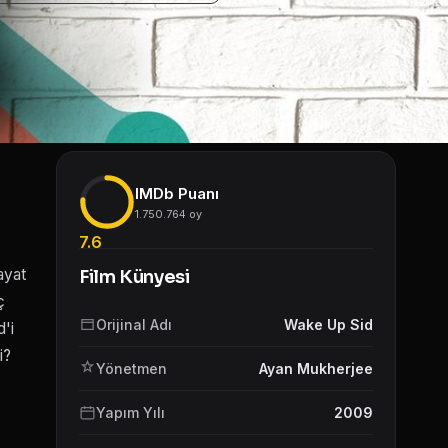
IMDb Puanı
1.750.764 oy
7.6
ayat
Film Künyesi
ç
Orijinal Adı
Wake Up Sid
d'i
i?
Yönetmen
Ayan Mukherjee
Yapım Yılı
2009