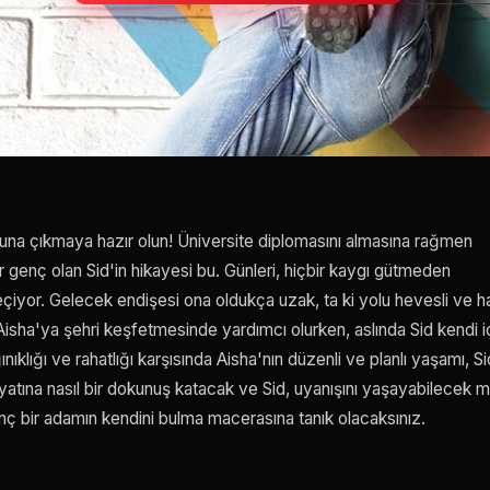
una çıkmaya hazır olun! Üniversite diplomasını almasına rağmen
ir genç olan Sid'in hikayesi bu. Günleri, hiçbir kaygı gütmeden
iyor. Gelecek endişesi ona oldukça uzak, ta ki yolu hevesli ve h
 Aisha'ya şehri keşfetmesinde yardımcı olurken, aslında Sid kendi i
ığı ve rahatlığı karşısında Aisha'nın düzenli ve planlı yaşamı, Si
hayatına nasıl bir dokunuş katacak ve Sid, uyanışını yaşayabilecek m
ç bir adamın kendini bulma macerasına tanık olacaksınız.