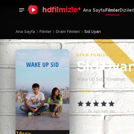
+
hdfilmizle
Ana Sayfa
Filmler
Diziler
Ana Sayfa
Filmler
Dram Filmleri
Sid Uyan
DRAM FILMLERI · 2009
Sid Uya
Wake Up Sid · Yönetmen:
Ay
7.6
2009 Yapımı
2
–
·
İlk oyu sen ver
/ 5
7.6
IMDb