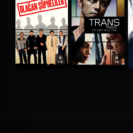
TR
TR