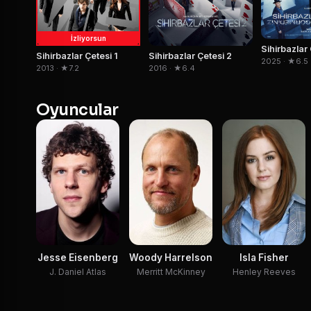
İzliyorsun
Sihirbazlar Çetesi 1
Sihirbazlar Çetesi 2
2025 · ★6.5
2013 · ★7.2
2016 · ★6.4
Oyuncular
Jesse Eisenberg
Woody Harrelson
Isla Fisher
J. Daniel Atlas
Merritt McKinney
Henley Reeves