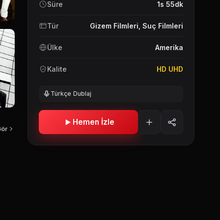
Süre
1s 55dk
Tür
Gizem Filmleri
,
Suç Filmleri
Ülke
Amerika
Kalite
HD UHD
Türkçe Dublaj
Hemen İzle
Gör