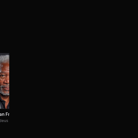
Michael Caine
Michael Kelly
Commo
Arthur Tressler
Agent Fuller
Evans
an Freeman
eus Bradley