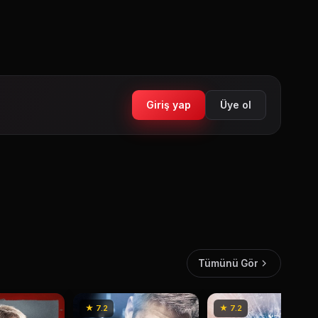
Giriş yap
Üye ol
Tümünü Gör
★ 7.2
★ 7.2