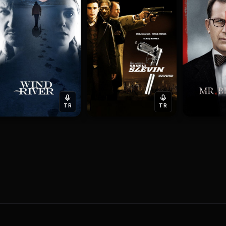
TR
TR