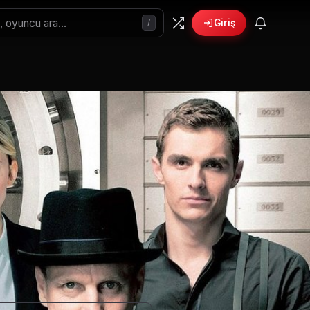
/
Giriş