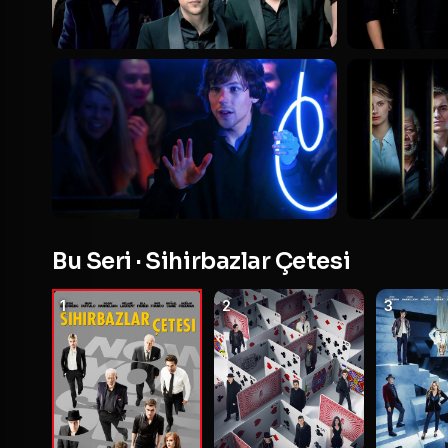
Bu Seri · Sihirbazlar Çetesi
1
2
3