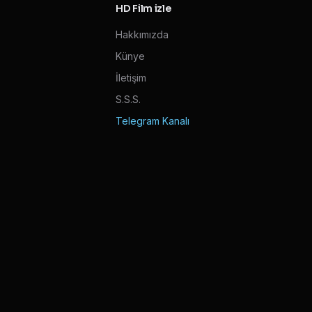
HD Film izle
Hakkımızda
Künye
İletişim
S.S.S.
Telegram Kanalı