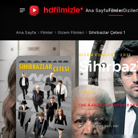
+
hdfilmizle
Ana Sayfa
Filmler
Diziler
Ana Sayfa
Filmler
Gizem Filmleri
Sihirbazlar Çetesi 1
GIZEM FILMLERI · 2013
Sihirbaz
Now You See Me · Yönetmen
7.2
2013 Yapımı
1s
“NE KADAR YAKINDAN BAKA
–
·
İlk oyu sen ver
/ 5