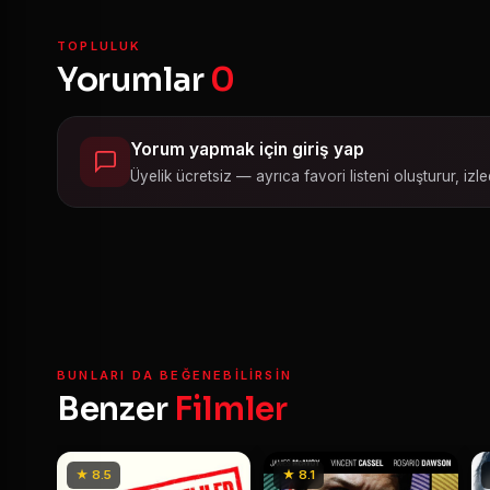
TOPLULUK
Yorumlar
0
Yorum yapmak için giriş yap
Üyelik ücretsiz — ayrıca favori listeni oluşturur, izled
BUNLARI DA BEĞENEBILIRSIN
Benzer
Filmler
★ 8.5
★ 8.1