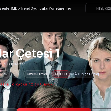
Seriler
IMDb
Trend
Oyuncular
Yönetmenler
lar Çetesi 1
:
Louis Leterrier
 55dk
13+
Gizem Filmleri
HD UHD
Türkçe Dublaj
RSAN, O KADAR AZ GÖRÜRSÜN.”