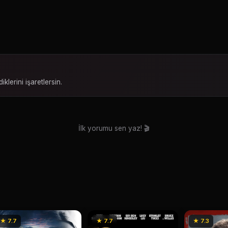
iklerini işaretlersin.
İlk yorumu sen yaz! 🎬
★ 7.7
★ 7.7
★ 7.3