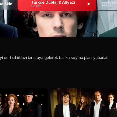
Türkçe Dublaj & Altyazı
Fra
HD İzle
Önizl
iyi dört sihirbazı bir araya gelerek banka soyma planı yaparlar.