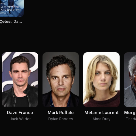
Sihirbazlar Çetesi: Daha Bir Şey Görmediniz
Dave Franco
Mark Ruffalo
Mélanie Laurent
Morg
Jack Wilder
Dylan Rhodes
Alma Dray
Thadd