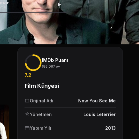
gman
eme
IMDb Puanı
186.087 oy
7.2
Film Künyesi
Orijinal Adı
Now You See Me
Yönetmen
Louis Leterrier
Yapım Yılı
2013