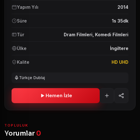
Yapım Yılı
2014
Süre
1s 35dk
Tür
Dram Filmleri
,
Komedi Filmleri
Ülke
İngiltere
Kalite
HD UHD
Türkçe Dublaj
Hemen İzle
TOPLULUK
Yorumlar
0