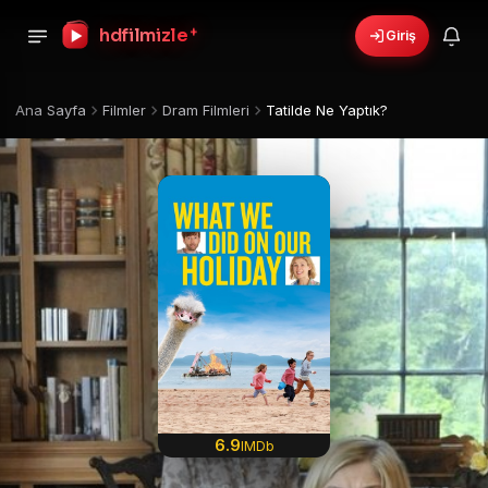
+
hdfilmizle
Giriş
Ana Sayfa
Filmler
Dram Filmleri
Tatilde Ne Yaptık?
6.9
IMDb