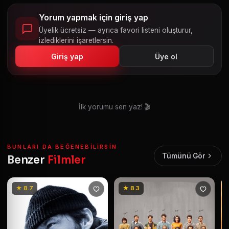
Yorum yapmak için giriş yap
Üyelik ücretsiz — ayrıca favori listeni oluşturur,
izlediklerini işaretlersin.
Giriş yap
Üye ol
İlk yorumu sen yaz! 🎬
BUNLARI DA BEĞENEBILIRSIN
Tümünü Gör
Benzer
Filmler
★ 8.7
★ 8.3