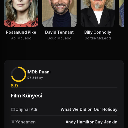
Rosamund Pike
David Tennant
Billy Connolly
B
Abi McLeod
Doug McLeod
Gordie McLeod
Ga
IMDb Puanı
173.346 oy
6.9
Film Künyesi
Orijinal Adı
What We Did on Our Holiday
Yönetmen
Andy HamiltonGuy Jenkin