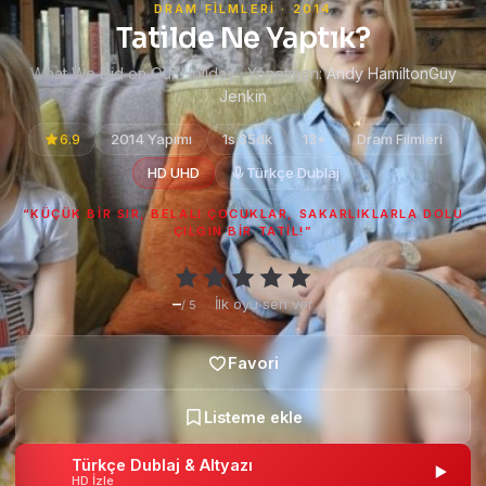
DRAM FILMLERI · 2014
Tatilde Ne Yaptık?
What We Did on Our Holiday · Yönetmen:
Andy HamiltonGuy
Jenkin
6.9
2014 Yapımı
1s 35dk
13+
Dram Filmleri
HD UHD
Türkçe Dublaj
“KÜÇÜK BIR SIR, BELALI ÇOCUKLAR, SAKARLIKLARLA DOLU
ÇILGIN BIR TATIL!”
–
·
İlk oyu sen ver
/ 5
Türkçe Dublaj & Altyazı
HD İzle