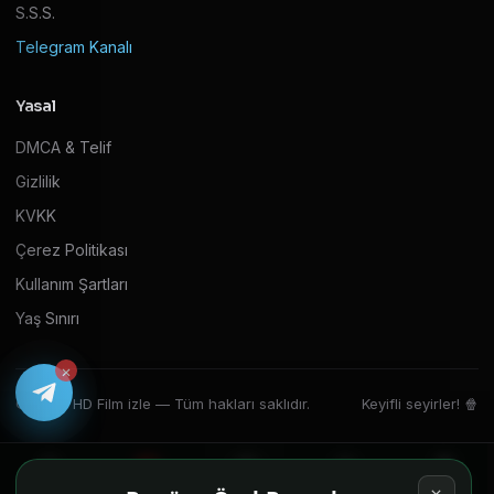
S.S.S.
Telegram Kanalı
Yasal
DMCA & Telif
Gizlilik
KVKK
Çerez Politikası
Kullanım Şartları
Yaş Sınırı
×
© 2026 HD Film izle — Tüm hakları saklıdır.
Keyifli seyirler! 🍿
Ana Sayfa
Filmler
Diziler
Ara
Oyuncu