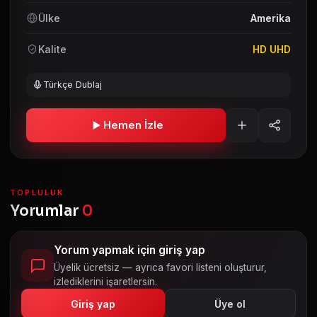
Ülke
Amerika
Kalite
HD UHD
Türkçe Dublaj
Hemen İzle
TOPLULUK
Yorumlar
0
Yorum yapmak için giriş yap
Üyelik ücretsiz — ayrıca favori listeni oluşturur,
izlediklerini işaretlersin.
Giriş yap
Üye ol