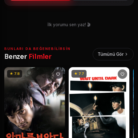
İlk yorumu sen yaz! 🎬
BUNLARI DA BEĞENEBILIRSIN
Tümünü Gör
Benzer
Filmler
★ 7.8
★ 7.7