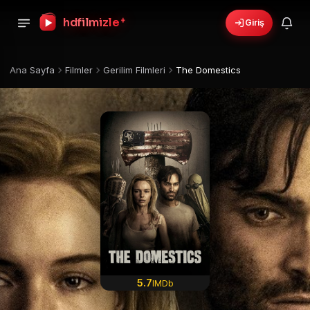
+
hdfilmizle
Giriş
Ana Sayfa
Filmler
Gerilim Filmleri
The Domestics
5.7
IMDb