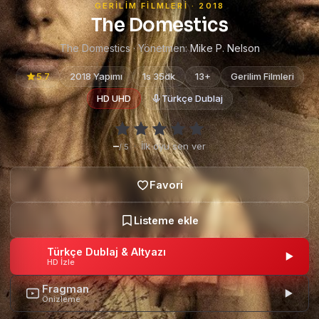
GERILIM FILMLERI · 2018
The Domestics
The Domestics · Yönetmen:
Mike P. Nelson
5.7
2018 Yapımı
1s 35dk
13+
Gerilim Filmleri
HD UHD
Türkçe Dublaj
–
·
İlk oyu sen ver
/ 5
Türkçe Dublaj & Altyazı
HD İzle
Fragman
Önizleme