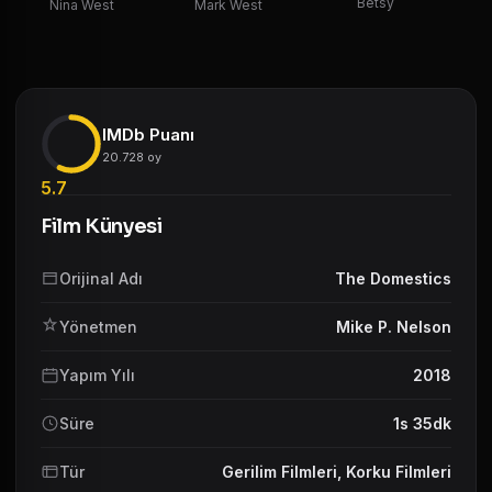
Betsy
Nina West
Mark West
N
IMDb Puanı
20.728 oy
5.7
Film Künyesi
Orijinal Adı
The Domestics
Yönetmen
Mike P. Nelson
Yapım Yılı
2018
Süre
1s 35dk
Tür
Gerilim Filmleri
,
Korku Filmleri