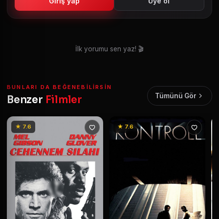
Giriş yap
Üye ol
İlk yorumu sen yaz! 🎬
BUNLARI DA BEĞENEBILIRSIN
Tümünü Gör
Benzer
Filmler
★ 7.6
★ 7.6