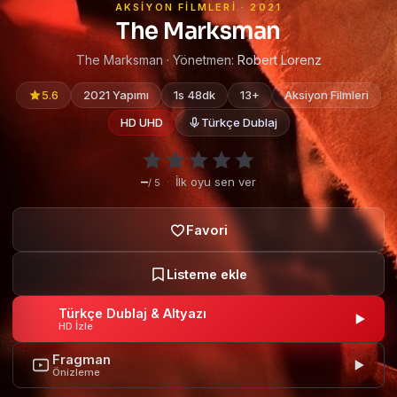
AKSIYON FILMLERI · 2021
The Marksman
The Marksman · Yönetmen:
Robert Lorenz
5.6
2021 Yapımı
1s 48dk
13+
Aksiyon Filmleri
HD UHD
Türkçe Dublaj
–
·
İlk oyu sen ver
/ 5
Türkçe Dublaj & Altyazı
HD İzle
Fragman
Önizleme