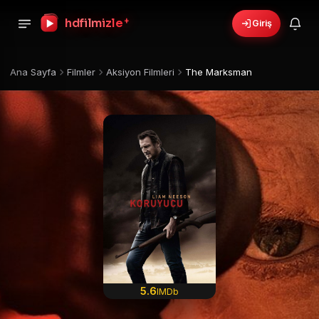
+
hdfilmizle
Giriş
Ana Sayfa
Filmler
Aksiyon Filmleri
The Marksman
5.6
IMDb