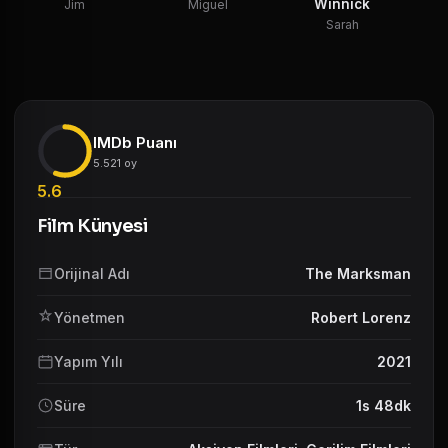
Winnick
Jim
Miguel
Sarah
IMDb Puanı
5.521 oy
5.6
Film Künyesi
Orijinal Adı
The Marksman
Yönetmen
Robert Lorenz
Yapım Yılı
2021
Süre
1s 48dk