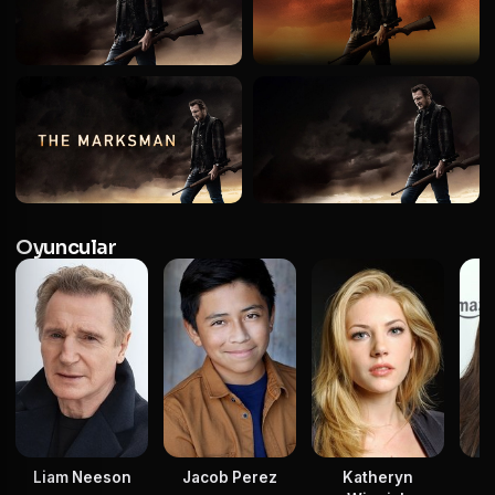
Oyuncular
Liam Neeson
Jacob Perez
Katheryn
T