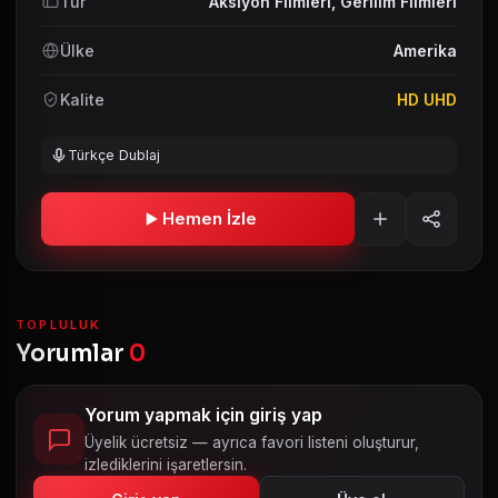
Tür
Aksiyon Filmleri
,
Gerilim Filmleri
Ülke
Amerika
Kalite
HD UHD
Türkçe Dublaj
Hemen İzle
TOPLULUK
Yorumlar
0
Yorum yapmak için giriş yap
Üyelik ücretsiz — ayrıca favori listeni oluşturur,
izlediklerini işaretlersin.