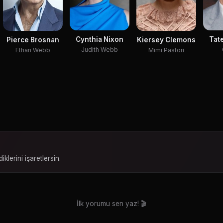
Cynthia Nixon
Tat
Pierce Brosnan
Kiersey Clemons
Judith Webb
Ethan Webb
Mimi Pastori
iklerini işaretlersin.
İlk yorumu sen yaz! 🎬