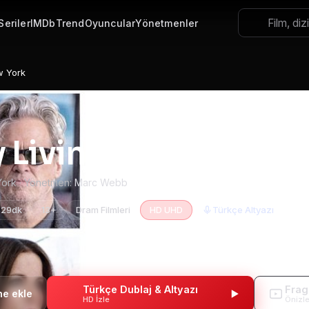
Seriler
IMDb
Trend
Oyuncular
Yönetmenler
w York
 Living Boy in New 
York · Yönetmen:
Marc Webb
 29dk
13+
Dram Filmleri
HD UHD
Türkçe Altyazı
Türkçe Dublaj & Altyazı
Fra
HD İzle
Önizl