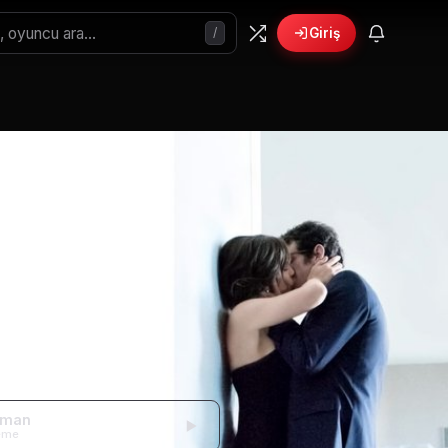
/
Giriş
York
gman
eme