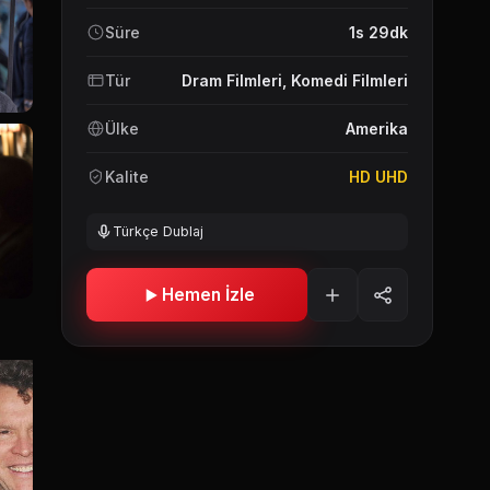
Süre
1s 29dk
Tür
Dram Filmleri
,
Komedi Filmleri
Ülke
Amerika
Kalite
HD UHD
Türkçe Dublaj
Hemen İzle
Wallace Shawn
Anh Duong
Debi Maz
David
Barbara
Anna