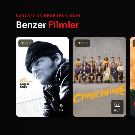
BUNLARI DA BEĞENEBILIRSIN
Benzer
Filmler
★ 8.7
★ 8.3
TR
ALT