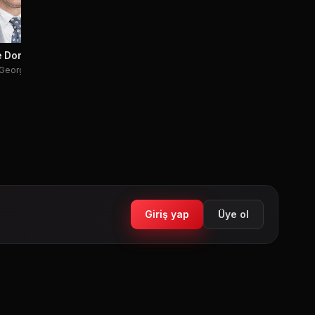
e Donovan
George
Giriş yap
Üye ol