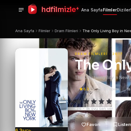
+
hdfilmizle
Ana Sayfa
Filmler
Diziler
Ana Sayfa
Filmler
Dram Filmleri
The Only Living Boy in Ne
DRAM FILMLERI · 2017
The Only
The Only Living Boy in New 
6.3
2017 Yapımı
1s
–
·
İlk oyu sen ver
/ 5
6.3
IMDb