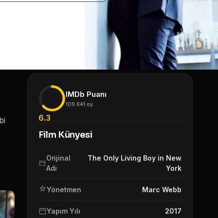
IMDb Puanı
109.641 oy
6.3
bi
Film Künyesi
Orijinal
The Only Living Boy in New
Adı
York
Yönetmen
Marc Webb
Yapım Yılı
2017