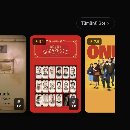
Tümünü Gör
★ 8.1
★ 7.8
TR
TR
AL