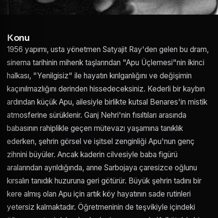
Konu
1956 yapımı, usta yönetmen Satyajit Ray'den gelen bu dram,
sinema tarihinin mihenk taşlarından "Apu Üçlemesi"nin ikinci
halkası, "Yenilgisiz" ile hayatın kırılganlığını ve değişimin
kaçınılmazlığını derinden hissedeceksiniz. Kederli bir kaybın
ardından küçük Apu, ailesiyle birlikte kutsal Benares'in mistik
atmosferine sürüklenir. Ganj Nehri'nin fısıltıları arasında
babasının rahiplikle geçen mütevazı yaşamına tanıklık
ederken, şehrin görsel ve işitsel zenginliği Apu'nun genç
zihnini büyüler. Ancak kaderin cilvesiyle baba figürü
aralarından ayrıldığında, anne Sarbojaya çaresizce oğlunu
kırsalın tanıdık huzuruna geri götürür. Büyük şehrin tadını bir
kere almış olan Apu için artık köy hayatının sade rutinleri
yetersiz kalmaktadır. Öğretmeninin de teşvikiyle içindeki