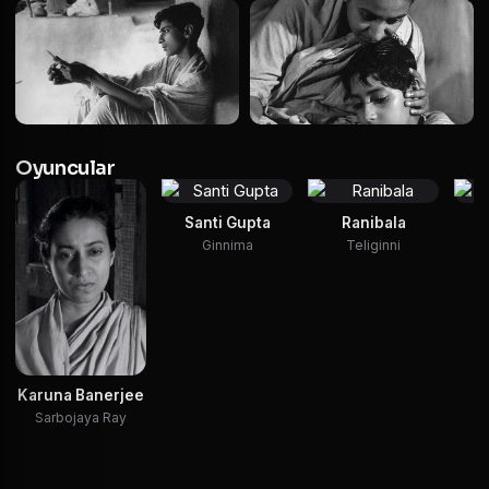
Oyuncular
Santi Gupta
Ranibala
S
Ginnima
Teliginni
Karuna Banerjee
Sarbojaya Ray