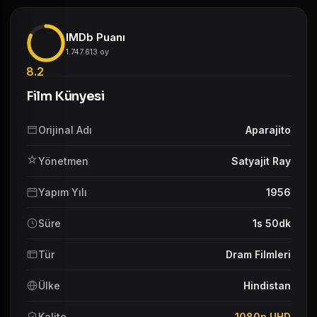
IMDb Puanı
1.747.613 oy
8.2
Film Künyesi
Orijinal Adı
Aparajito
Yönetmen
Satyajit Ray
Yapım Yılı
1956
Süre
1s 50dk
Tür
Dram Filmleri
Ülke
Hindistan
Kalite
1080p UHD