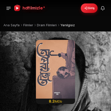
+
hdfilmizle
Giriş
Ana Sayfa
Filmler
Dram Filmleri
Yenilgisiz
8.2
IMDb