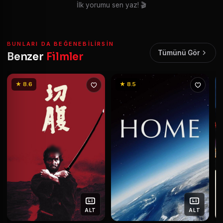
İlk yorumu sen yaz! 🎬
BUNLARI DA BEĞENEBILIRSIN
Tümünü Gör
Benzer
Filmler
★ 8.6
★ 8.5
ALT
ALT