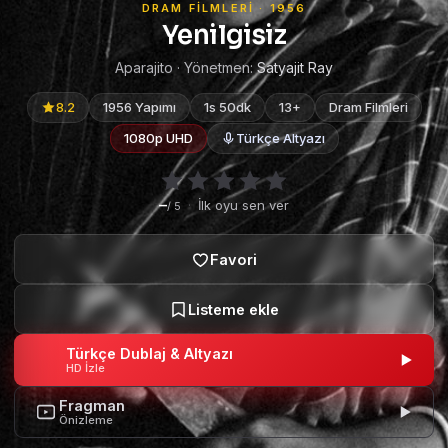
DRAM FILMLERI · 1956
Yenilgisiz
Aparajito · Yönetmen:
Satyajit Ray
8.2
1956 Yapımı
1s 50dk
13+
Dram Filmleri
1080p UHD
Türkçe Altyazı
–
·
İlk oyu sen ver
/ 5
Türkçe Dublaj & Altyazı
HD İzle
Fragman
Önizleme