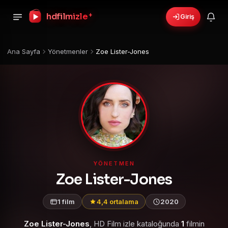
hdfilmizle
+
Giriş
Ana Sayfa
Yönetmenler
Zoe Lister-Jones
YÖNETMEN
Zoe Lister-Jones
1 film
4,4 ortalama
2020
Zoe Lister-Jones
, HD Film izle kataloğunda
1
filmin