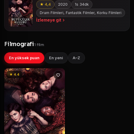
★ 4,4
2020
1s 34dk
Dram Filmleri, Fantastik Filmler, Korku Filmleri
İzlemeye git
Filmografi
1 film
En yüksek puan
En yeni
A–Z
★ 4.4