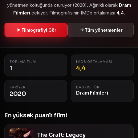
yönetmen koltuğunda oturuyor (2020). Ağırlıklı olarak
Dram
Filmleri
çekiyor. Filmografisinin IMDb ortalaması
4,4
.
Filmografiyi Gör
Tüm yönetmenler
TOPLAM FILM
IMDB ORTALAMASI
1
4,4
KARIYER
BASKIN TÜR
2020
Dram Filmleri
En yüksek puanlı filmi
The Craft: Legacy