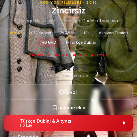
AKSIYON FILMLERI · 2012
Zincirsiz
Django Unchained · Yönetmen:
Quentin Tarantino
8.4
2012 Yapımı
2s 45dk
13+
Aksiyon Filmleri
HD UHD
Türkçe Dublaj
“YAŞAM, INTIKAM VE ADALET ARAYIŞI.”
–
·
İlk oyu sen ver
/ 5
Türkçe Dublaj & Altyazı
HD İzle
Fragman