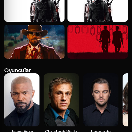
Oyuncular
Jamie Foxx
Christoph Waltz
Leonardo