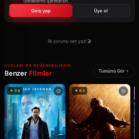
izlediklerini işaretlersin.
Giriş yap
Üye ol
İlk yorumu sen yaz! 🎬
BUNLARI DA BEĞENEBILIRSIN
Tümünü Gör
Benzer
Filmler
★ 9.9
★ 9.3