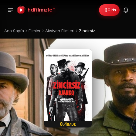
+
hdfilmizle
Giriş
Ana Sayfa
Filmler
Aksiyon Filmleri
Zincirsiz
8.4
IMDb