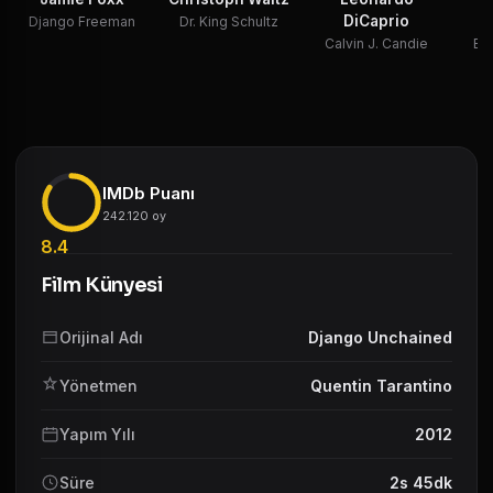
DiCaprio
W
Django Freeman
Dr. King Schultz
Calvin J. Candie
Br
IMDb Puanı
242.120 oy
8.4
Film Künyesi
Orijinal Adı
Django Unchained
Yönetmen
Quentin Tarantino
Yapım Yılı
2012
Süre
2s 45dk