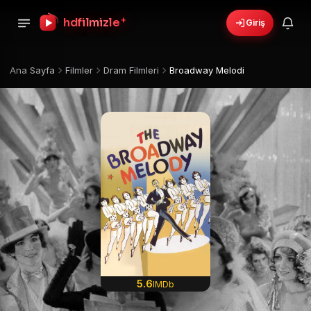
+
hdfilmizle
Giriş
Ana Sayfa
Filmler
Dram Filmleri
Broadway Melodi
5.6
IMDb