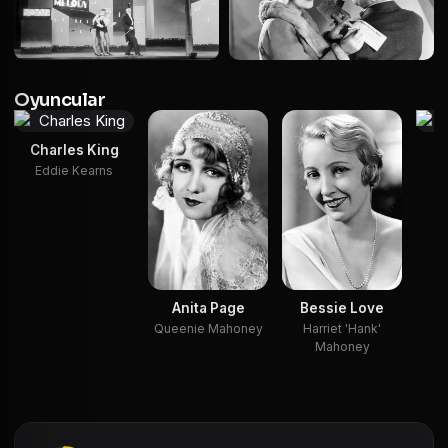
Oyuncular
Charles King
B
Eddie Kearns
Ch
(
Bessie Love
Anita Page
Harriet 'Hank'
Queenie Mahoney
Mahoney