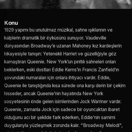
Konu
1929 yapımı bu unutulmaz müzikal, sahne ışıklarının ve
kalplerin dramatik bir öyküsünü sunuyor. Vaudeville
dünyasından Broadway’e uzanan Mahoney kız kardeşlerin
hikayesiyle tanışın: Yetenekli Harriet ve güzelliğiyle göz
kamaştıran Queenie. New York’un pırıltılı sahneleri onları
beklerken, eski dostları Eddie Kerns’in Francis Zanfield’ın
şovundaki numaraları için onlara ihtiyacı vardır. Eddie,
Queenie ile tanıştığında kısa sürede ona karşı derin bir çekim
hisseder, ancak Queenie’nin hayatında New York
sosyetesinin önde gelen isimlerinden Jock Warriner vardır.
Queenie, zamanla Jock için sadece bir oyuncaktan ibaret
olduğunu acı bir şekilde fark ederken, Eddie'nin samimi
duygularıyla yüzleşmek zorunda kalır. "Broadway Melodi",