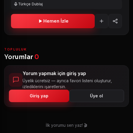
Türkçe Dublaj
Hemen İzle
TOPLULUK
Yorumlar
0
Yorum yapmak için giriş yap
Üyelik ücretsiz — ayrıca favori listeni oluşturur,
izlediklerini işaretlersin.
Giriş yap
Üye ol
İlk yorumu sen yaz! 🎬