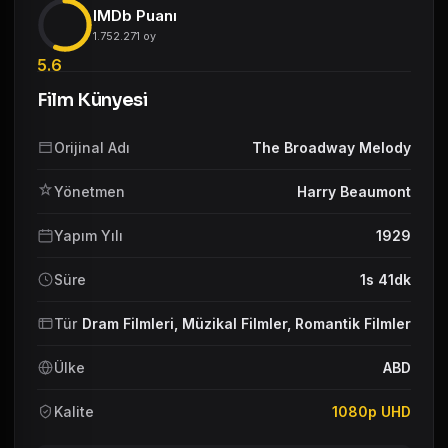
IMDb Puanı
1.752.271 oy
5.6
Film Künyesi
Orijinal Adı
The Broadway Melody
Yönetmen
Harry Beaumont
Yapım Yılı
1929
Süre
1s 41dk
Tür
Dram Filmleri
,
Müzikal Filmler
,
Romantik Filmler
Ülke
ABD
Kalite
1080p UHD