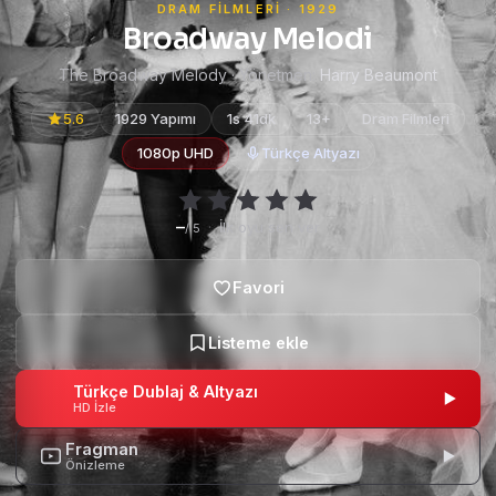
DRAM FILMLERI · 1929
Broadway Melodi
The Broadway Melody · Yönetmen:
Harry Beaumont
5.6
1929 Yapımı
1s 41dk
13+
Dram Filmleri
1080p UHD
Türkçe Altyazı
–
·
İlk oyu sen ver
/ 5
Türkçe Dublaj & Altyazı
HD İzle
Fragman
Önizleme