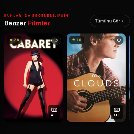
BUNLARI DA BEĞENEBILIRSIN
Tümünü Gör
Benzer
Filmler
★ 7.8
★ 7.5
ALT
ALT