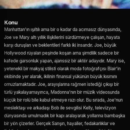
Konu
Manhattan'ın ışıltılı ama bir o kadar da acımasız dünyasında,
Joe ve Mary altı yıllık ilişkilerini sürdürmeye çalışan, hayata
karşı duruşları ve beklentileri farklı iki insandır. Joe, büyük
Hollywood rüyaları peşinde koşan ama şimdilik sadece bir
kafede garsonluk yapan, ajanssız bir aktör adayıdır. Mary ise,
yetenekli bir makyaj stilisti olarak moda fotoğrafçısı Blair'in
ekibinde yer alarak, ikilinin finansal yükünün büyük kısmını
omuzlamaktadır. Joe, arayışlarına rağmen istediği çıkışı bir
türlü yakalayamayınca, Madonna'nın bir müzik videosunda
küçük bir rolü bile kabul etmeye razı olur. Bu sırada, Joe'nun
meslektaşı ve arkadaşı Bob ile sevgilisi Kelly, televizyon
dünyasında umulmadık bir kapı aralayarak yollarına bambaşka
bir yön çizerler. Gerçek Sarışın, hayaller, fedakarlıklar ve