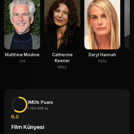
Matthew Modine
Catherine
Daryl Hannah
Keener
Joe
Kelly
Mary
IMDb Puanı
1.752.408 oy
6.0
Film Künyesi