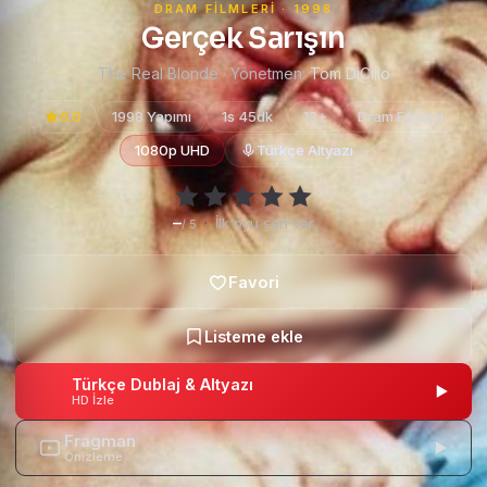
DRAM FILMLERI · 1998
Gerçek Sarışın
The Real Blonde · Yönetmen:
Tom DiCillo
6.0
1998 Yapımı
1s 45dk
13+
Dram Filmleri
1080p UHD
Türkçe Altyazı
–
·
İlk oyu sen ver
/ 5
Türkçe Dublaj & Altyazı
HD İzle
Fragman
Önizleme