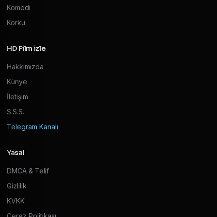
Komedi
Korku
HD Film izle
Hakkımızda
Künye
İletişim
S.S.S.
Telegram Kanalı
Yasal
DMCA & Telif
Gizlilik
KVKK
Çerez Politikası