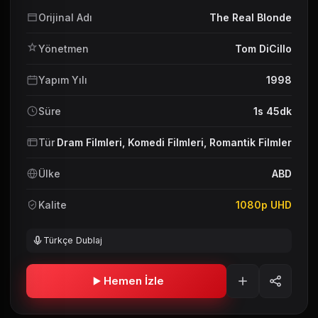
Orijinal Adı
The Real Blonde
Yönetmen
Tom DiCillo
Yapım Yılı
1998
Süre
1s 45dk
Tür
Dram Filmleri
,
Komedi Filmleri
,
Romantik Filmler
Ülke
ABD
Kalite
1080p UHD
Türkçe Dublaj
Hemen İzle