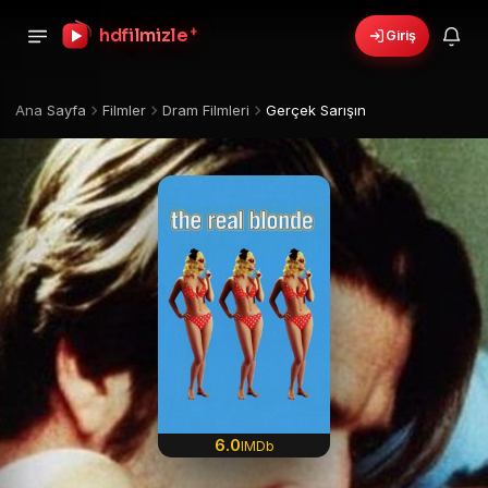
+
hdfilmizle
Giriş
Ana Sayfa
Filmler
Dram Filmleri
Gerçek Sarışın
6.0
IMDb