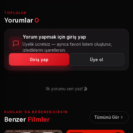
TOPLULUK
Yorumlar
0
Yorum yapmak için giriş yap
Üyelik ücretsiz — ayrıca favori listeni oluşturur,
izlediklerini işaretlersin.
Giriş yap
Üye ol
İlk yorumu sen yaz! 🎬
BUNLARI DA BEĞENEBILIRSIN
Tümünü Gör
Benzer
Filmler