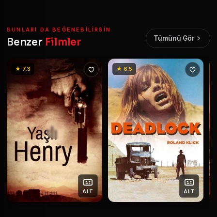
BUNLARI DA BEĞENEBILIRSIN
Tümünü Gör
Benzer
Filmler
★ 7.3
★ 6.5
ALT
ALT