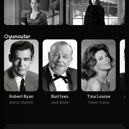
Oyuncular
Robert Ryan
Burl Ives
Tina Louise
Al
Blaise Starrett
Jack Bruhn
Helen Crane