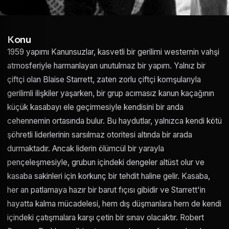
Konu
1959 yapımı Kanunsuzlar, kasvetli bir gerilimi westernin vahşi
atmosferiyle harmanlayan unutulmaz bir yapım. Yalnız bir
çiftçi olan Blaise Starrett, zaten zorlu çiftçi komşularıyla
gerilimli ilişkiler yaşarken, bir grup acımasız kanun kaçağının
küçük kasabayı ele geçirmesiyle kendisini bir anda
cehennemin ortasında bulur. Bu haydutlar, yalnızca kendi kötü
şöhretli liderlerinin sarsılmaz otoritesi altında bir arada
durmaktadır. Ancak liderin ölümcül bir yarayla
pençeleşmesiyle, grubun içindeki dengeler altüst olur ve
kasaba sakinleri için korkunç bir tehdit haline gelir. Kasaba,
her an patlamaya hazır bir barut fıçısı gibidir ve Starrett'in
hayatta kalma mücadelesi, hem dış düşmanlara hem de kendi
içindeki çatışmalara karşı çetin bir sınav olacaktır. Robert