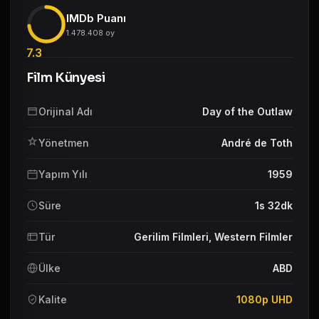
IMDb Puanı
1.478.408 oy
7.3
Film Künyesi
Orijinal Adı
Day of the Outlaw
Yönetmen
André de Toth
Yapım Yılı
1959
Süre
1s 32dk
Tür
Gerilim Filmleri
,
Western Filmler
Ülke
ABD
Kalite
1080p UHD