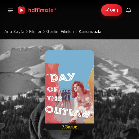
+
hdfilmizle
Giriş
Ana Sayfa
Filmler
Gerilim Filmleri
Kanunsuzlar
7.3
IMDb