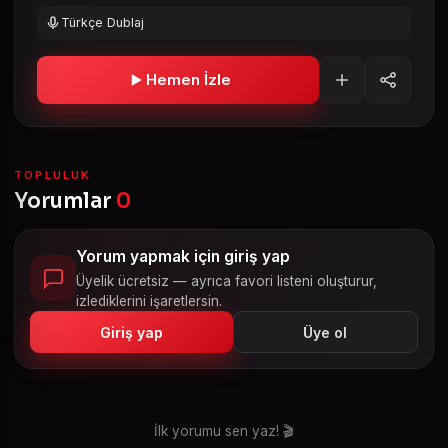
Türkçe Dublaj
Hemen İzle
TOPLULUK
Yorumlar
0
Yorum yapmak için giriş yap
Üyelik ücretsiz — ayrıca favori listeni oluşturur,
izlediklerini işaretlersin.
Giriş yap
Üye ol
İlk yorumu sen yaz! 🎬