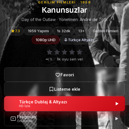
GERILIM FILMLERI · 1959
Kanunsuzlar
Day of the Outlaw · Yönetmen:
André de Toth
7.3
1959 Yapımı
1s 32dk
13+
Gerilim Filmleri
1080p UHD
Türkçe Altyazı
–
·
İlk oyu sen ver
/ 5
Türkçe Dublaj & Altyazı
HD İzle
Fragman
Önizleme